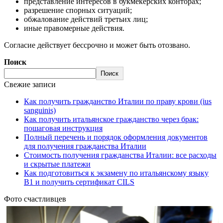
представление интересов в букмекерских конторах;
разрешение спорных ситуаций;
обжалование действий третьих лиц;
иные правомерные действия.
Согласие действует бессрочно и может быть отозвано.
Поиск
Поиск
Свежие записи
Как получить гражданство Италии по праву крови (ius
sanguinis)
Как получить итальянское гражданство через брак:
пошаговая инструкция
Полный перечень и порядок оформления документов
для получения гражданства Италии
Стоимость получения гражданства Италии: все расходы
и скрытые платежи
Как подготовиться к экзамену по итальянскому языку
B1 и получить сертификат CILS
Фото счастливцев